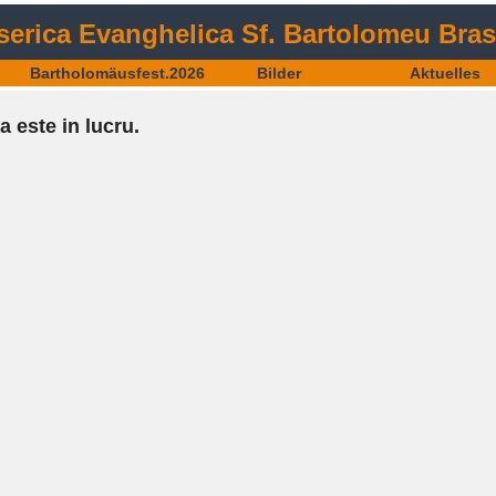
serica Evanghelica Sf. Bartolomeu Bra
Bartholomäusfest.2026
Bilder
Aktuelles
a este in lucru.